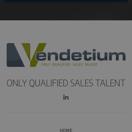
a
D
m
R
E
S
ONLY QUALIFIED SALES TALENT
HOME