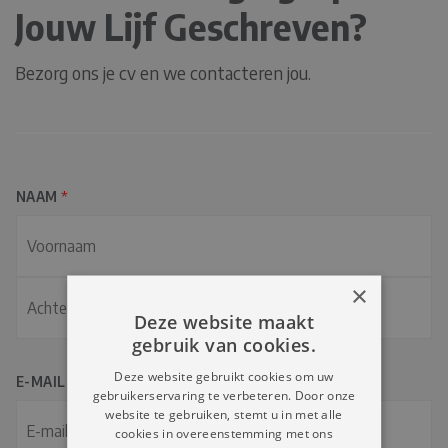
Jouw Lijf Geschreven?
Bezorg ons je cv en we contacteren jou.
NAAM
*
V
×
o
Deze website maakt
o
gebruik van cookies.
A
r
c
Deze website gebruikt cookies om uw
E-MAIL
*
n
gebruikerservaring te verbeteren. Door onze
h
website te gebruiken, stemt u in met alle
a
t
cookies in overeenstemming met ons
a