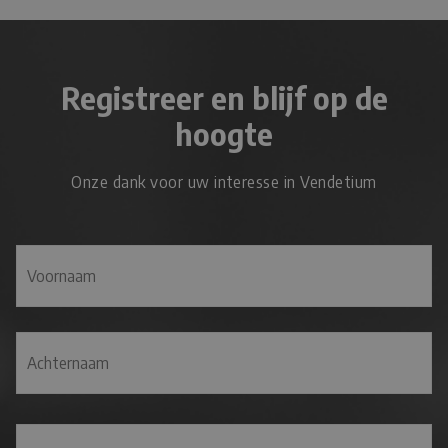
Registreer en blijf op de
hoogte
Onze dank voor uw interesse in Vendetium
N
A
M
V
E
o
*
o
r
A
n
c
E