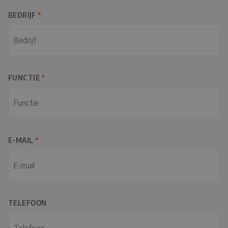
r
c
BEDRIJF
*
n
h
a
t
a
e
m
r
FUNCTIE
*
n
a
a
m
E-MAIL
*
TELEFOON