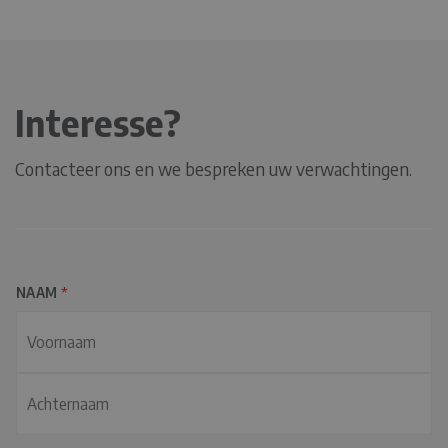
Interesse?
Contacteer ons en we bespreken uw verwachtingen.
NAAM
*
V
o
o
A